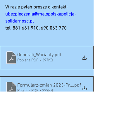
W razie pytań proszę o kontakt:
ubezpieczenia@malopolskapolicja-
solidarnosc.pl
tel. 881 661 910, 690 063 770
Generali_Warianty
.pdf
Pobierz PDF • 397KB
Formularz-zmian 2023-Pracownik
.pdf
Pobierz PDF • 279KB
Formularz-zmian 2023-Czl.rodziny
.pdf
Pobierz PDF • 278KB