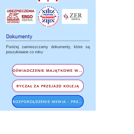
Dokumenty
Poniżej zamieszczamy dokumenty, które są
poszukiwane co roku:
OŚWIADCZENIE MAJĄTKOWE WZ. 2024
RYCZAŁ ZA PRZEJAZD KOLEJĄ
ROZPORZĄDZENIE MSWIA - PRZEJAZDY
DOPŁATA DO WYPOCZYNKU
ROZPORZĄDZENIE MSWIA - WYPOCZYNEK