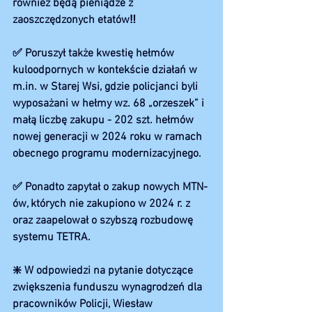
również będą pieniądze z 
zaoszczędzonych etatów‼️
✅ Poruszył także kwestię hełmów 
kuloodpornych w kontekście działań w 
m.in. w Starej Wsi, gdzie policjanci byli 
wyposażani w hełmy wz. 68 „orzeszek” i 
małą liczbę zakupu - 202 szt. hełmów 
nowej generacji w 2024 roku w ramach 
obecnego programu modernizacyjnego.
✅ Ponadto zapytał o zakup nowych MTN-
ów, których nie zakupiono w 2024 r. z 
oraz zaapelował o szybszą rozbudowę 
systemu TETRA.
❇️ W odpowiedzi na pytanie dotyczące 
zwiększenia funduszu wynagrodzeń dla 
pracowników Policji, Wiesław 