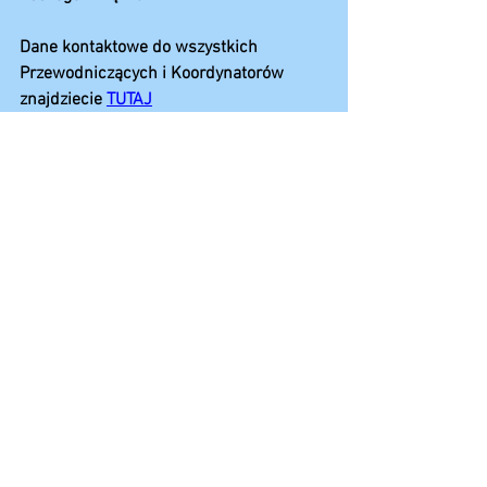
Dane kontaktowe do wszystkich 
Przewodniczących i Koordynatorów 
znajdziecie 
TUTAJ
Zobacz wszystkie
Ostatnie posty