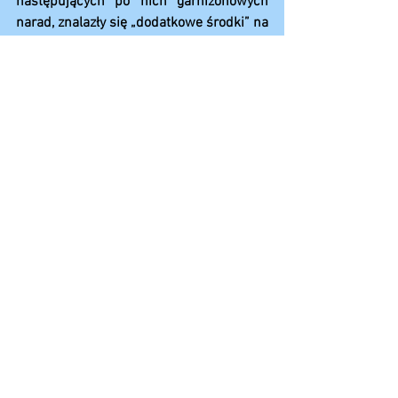
następujących po nich garnizonowych 
narad, znalazły się „dodatkowe środki” na 
nagrody. Oczywiście Kierownictwo 
przekazuje, że będą dzielone w połowie 
listopada – cóż za przypadek.
Niestety mamy złą informację – te 
pieniądze już są podzielone, a resztki ze 
stołu dostaną nieliczni. Ale cóż znaczy 
jednorazowe 500 zł w obliczu stałej 
comiesięcznej podwyżki w wysokości 
1000 zł.
Dalej będziesz się wyzyskiwał za 500 zł 
raz w roku czy zawalczysz jak większość 
z nas w 2018 roku o godną podwyżkę?
Decyzja należy do ciebie.