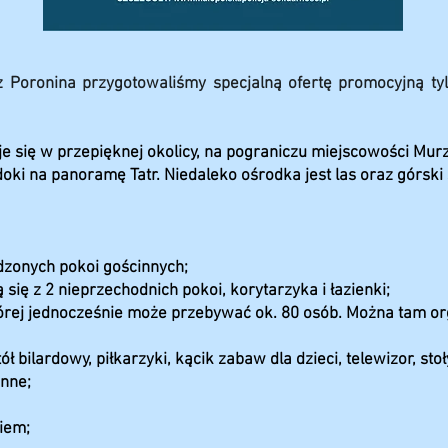
z Poronina
p
rzygotowaliśmy specjalną ofertę promocyjną t
uje się w przepięknej okolicy, na pograniczu miejscowości Mur
i na panoramę Tatr. Niedaleko ośrodka jest las oraz górski 
dzonych pokoi gościnnych;
ą się z 2 nieprzechodnich pokoi, korytarzyka i łazienki;
tórej jednocześnie może przebywać ok. 80 osób. Można tam o
 bilardowy, piłkarzyki, kącik zabaw dla dzieci, telewizor, stoły
nne;
iem;