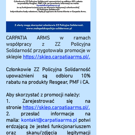
CARPATIA ARMS w ramach
współpracy z ZZ Policyjna
Solidarność
przygotowała promocje w
sklepie
https://sklep.carpatiaarms.pl/.
Członkowie ZZ Policyjna Solidarność
upoważnieni są odbioru 10%
rabatu
na produkty Resgear, PMF i CA.
Aby skorzystać z promocji
należy:
1. Z
arejestrować się na
stronie
https://sklep.carpatiaarms.pl/.
2. przesłać informacje na
maila:
kontakt@carpatiaarms.pl
potwi
erdzającą że jesteś funkcjonariuszem
oraz skanu/zdjęcia legitymacji