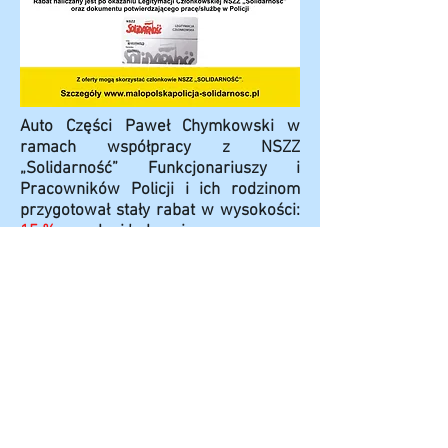
Auto Części Paweł Chymkowski w
ramach współpracy z NSZZ
„Solidarność”
Funkcjonariuszy
i
Pracowników
Policji i ich rodzinom
przygotował stały rabat w wysokości:
15 %
na usługi holownicze.
Jeżeli przytrafi ci się awaria
samochodu w rejonie województwa
Kujawsko-Pomorskiego to polecamy
sprawdzonego holownika, który
profesjonalnie zadba o was i wasze
auto.
Telefon
605 321 377
Warunkiem na zakupy z ulgą w