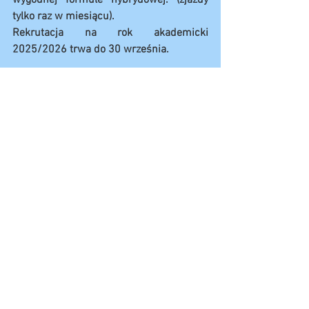
wygodnej formule hybrydowej. (zjazdy 
tylko raz w miesiącu).
Rekrutacja na rok akademicki 
2025/2026 trwa do 30 września. 
ZAPISY
:
https://uns.lodz.pl/dla-
kandydata/studia-i-stopnia/zapisz-sie/?
fbclid=IwY2xjawMhFQBleHRuA2FlbQIxM
ABicmlkETExb3p4REp2TjBYdFc0bWJUA
R5ozCMhfdcYkbWPd3REUBu6BjLJbzg2x
AlBew3eFxpu9PKKrGeU_w3tbanWPw_ae
m_NZ6L4YgqlwexKzTjNvktmQ
Zobacz wszystkie
Ostatnie posty