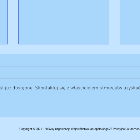
t już dostępne. Skontaktuj się z właścicielem strony, aby uzyska
Nie damy się uciszyć ‼️
Życze
Święt
Copyright © 2021 - 2026 by Organizacja Województwa Małopolskiego ZZ Policyjna Solidarnoś