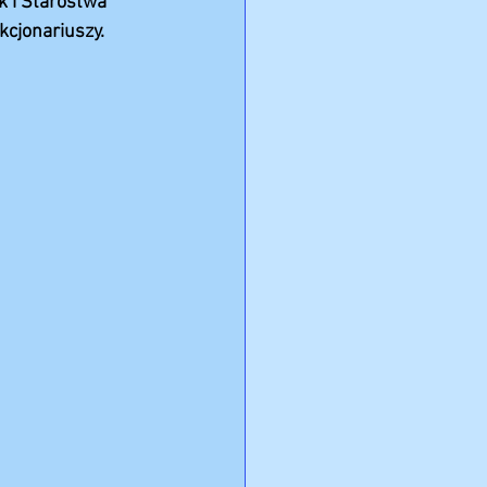
 i Starostwa 
cjonariuszy.