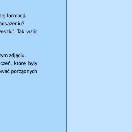
ej formacji.
yposażeniu?
zki". Tak wzór 
zym zdjęciu.
zeń, które były 
ować porządnych 