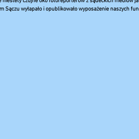
niestety czujne oko fotoreporterów z sądeckich mediów jak
Sączu wyłapało i opublikowało wyposażenie naszych funk