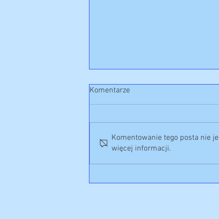
Komentarze
Komentowanie tego posta nie jes
więcej informacji.
Wyróżnienia podczas
Małopolskiego Święta Policji