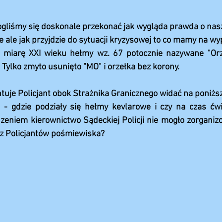
gliśmy się doskonale przekonać jak wygląda prawda o nasz
le jak przyjdzie do sytuacji kryzysowej to co mamy na w
arę XXI wieku hełmy wz. 67 potocznie nazywane "Orzes
Tylko zmyto usunięto "MO" i orzełka bez korony.
ntuje Policjant obok Strażnika Granicznego widać na poniżs
 - gdzie podziały się hełmy kevlarowe i czy na czas ćwic
eniem kierownictwo Sądeckiej Policji nie mogło zorganiz
 z Policjantów pośmiewiska?