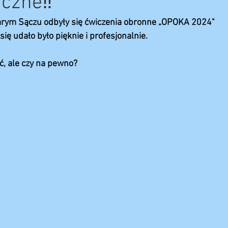
yczne‼️
arym Sączu odbyły się ćwiczenia obronne „OPOKA 2024"
ię udało było pięknie i profesjonalnie.
ć, ale czy na pewno?