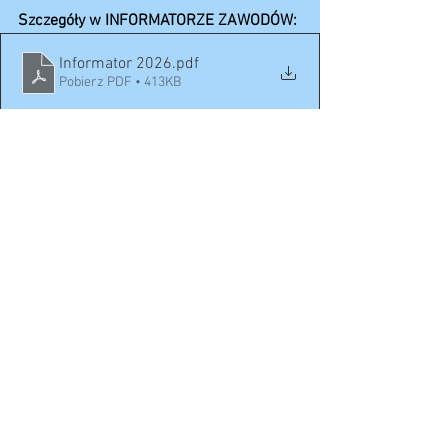
Szczegóły w INFORMATORZE ZAWODÓW:
Informator 2026
.pdf
Pobierz PDF • 413KB
Zobacz wszystkie
Ostatnie posty